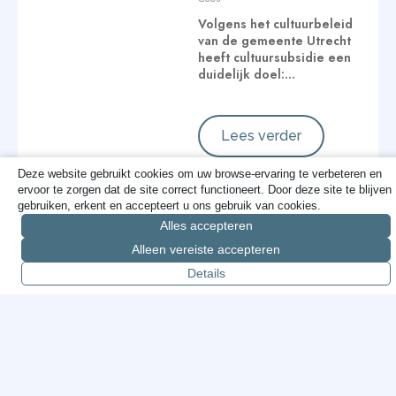
Volgens het cultuurbeleid
van de gemeente Utrecht
heeft cultuursubsidie een
duidelijk doel:…
Lees verder
Deze website gebruikt cookies om uw browse-ervaring te verbeteren en
ervoor te zorgen dat de site correct functioneert. Door deze site te blijven
gebruiken, erkent en accepteert u ons gebruik van cookies.
Cameratoezicht:
Alles accepteren
geen dogma,
Alleen vereiste accepteren
gewoon doen wat
Details
werkt
Cees
Over cameratoezicht
wordt vaak ingewikkeld
gedaan, zeker in de
gemeenteraad. Wat voor…