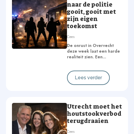
naar de politie
gooit, gooit met
zijn eigen
toekomst
Cees
De onrust in Overvecht
deze week laat een harde
realiteit zien. Een…
Lees verder
Utrecht moet het
houtstookverbod
terugdraaien
Cees