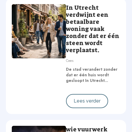
In Utrecht
verdwijnt een
betaalbare
woning vaak
zonder dat er één
steen wordt
verplaatst.
Cees
De stad verandert zonder
dat er één huis wordt
gesloopt In Utrecht…
Lees verder
wie vuurwerk