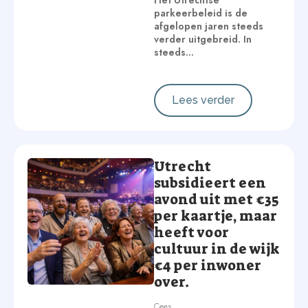
Het Utrechtse
parkeerbeleid is de
afgelopen jaren steeds
verder uitgebreid. In
steeds…
Lees verder
Utrecht
subsidieert een
avond uit met €35
per kaartje, maar
heeft voor
cultuur in de wijk
€4 per inwoner
over.
Cees