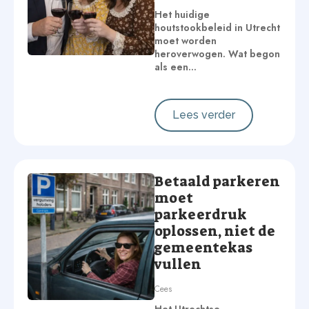
Het huidige
houtstookbeleid in Utrecht
moet worden
heroverwogen. Wat begon
als een…
Lees verder
Betaald parkeren
moet
parkeerdruk
oplossen, niet de
gemeentekas
vullen
Cees