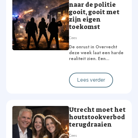
naar de politie
gooit, gooit met
zijn eigen
toekomst
Cees
De onrust in Overvecht
deze week laat een harde
realiteit zien. Een…
Lees verder
Utrecht moet het
houtstookverbod
terugdraaien
Cees