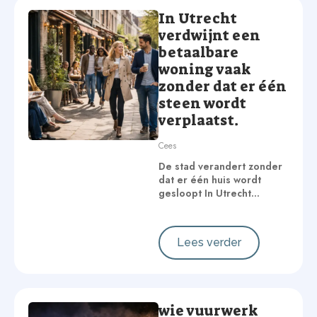
In Utrecht
verdwijnt een
betaalbare
woning vaak
zonder dat er één
steen wordt
verplaatst.
Cees
De stad verandert zonder
dat er één huis wordt
gesloopt In Utrecht…
Lees verder
wie vuurwerk