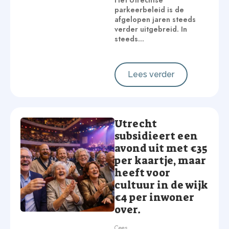
Het Utrechtse
parkeerbeleid is de
afgelopen jaren steeds
verder uitgebreid. In
steeds…
Lees verder
Utrecht
subsidieert een
avond uit met €35
per kaartje, maar
heeft voor
cultuur in de wijk
€4 per inwoner
over.
Cees