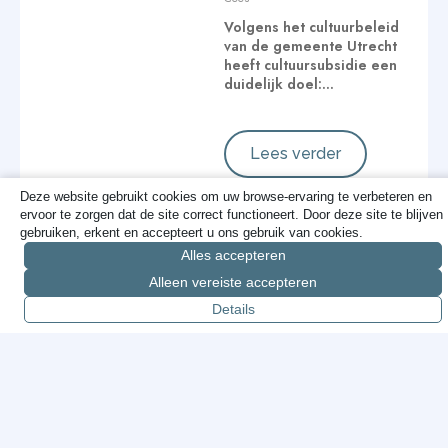
Volgens het cultuurbeleid
van de gemeente Utrecht
heeft cultuursubsidie een
duidelijk doel:…
Lees verder
Deze website gebruikt cookies om uw browse-ervaring te verbeteren en
ervoor te zorgen dat de site correct functioneert. Door deze site te blijven
gebruiken, erkent en accepteert u ons gebruik van cookies.
Cameratoezicht:
Alles accepteren
geen dogma,
Alleen vereiste accepteren
gewoon doen wat
Details
werkt
Cees
Over cameratoezicht
wordt vaak ingewikkeld
gedaan, zeker in de
gemeenteraad. Wat voor…