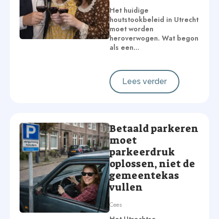
Het huidige
houtstookbeleid in Utrecht
moet worden
heroverwogen. Wat begon
als een…
Lees verder
Betaald parkeren
moet
parkeerdruk
oplossen, niet de
gemeentekas
vullen
Cees