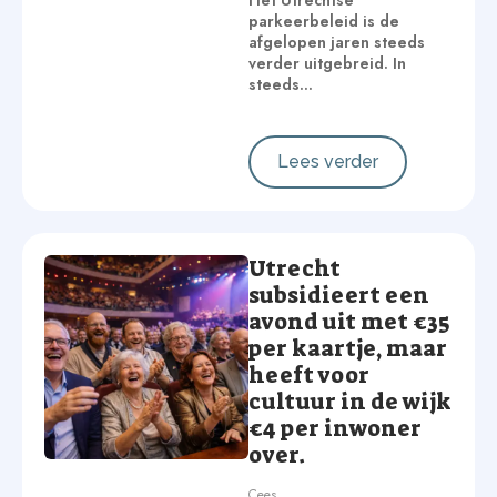
Het Utrechtse
parkeerbeleid is de
afgelopen jaren steeds
verder uitgebreid. In
steeds…
Lees verder
Utrecht
subsidieert een
avond uit met €35
per kaartje, maar
heeft voor
cultuur in de wijk
€4 per inwoner
over.
Cees