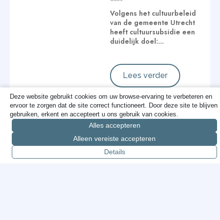
Volgens het cultuurbeleid
van de gemeente Utrecht
heeft cultuursubsidie een
duidelijk doel:…
Lees verder
Deze website gebruikt cookies om uw browse-ervaring te verbeteren en
ervoor te zorgen dat de site correct functioneert. Door deze site te blijven
gebruiken, erkent en accepteert u ons gebruik van cookies.
Cameratoezicht:
Alles accepteren
geen dogma,
Alleen vereiste accepteren
gewoon doen wat
Details
werkt
Cees
Over cameratoezicht
wordt vaak ingewikkeld
gedaan, zeker in de
gemeenteraad. Wat voor…