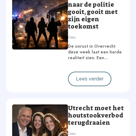
naar de politie
gooit, gooit met
zijn eigen
toekomst
Cees
De onrust in Overvecht
deze week laat een harde
realiteit zien. Een…
Lees verder
Utrecht moet het
houtstookverbod
terugdraaien
Cees