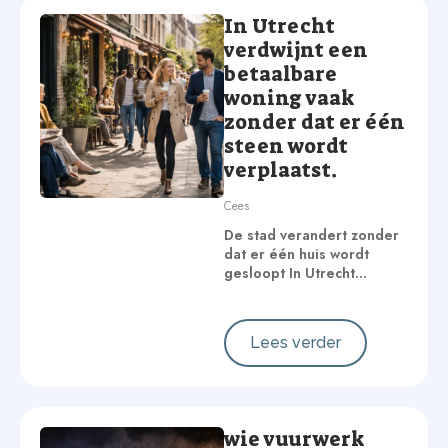
In Utrecht
verdwijnt een
betaalbare
woning vaak
zonder dat er één
steen wordt
verplaatst.
Cees
De stad verandert zonder
dat er één huis wordt
gesloopt In Utrecht…
Lees verder
wie vuurwerk