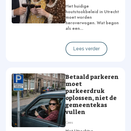
Het huidige
houtstookbeleid in Utrecht
moet worden
heroverwogen. Wat begon
als een…
Lees verder
Betaald parkeren
moet
parkeerdruk
oplossen, niet de
gemeentekas
vullen
Cees