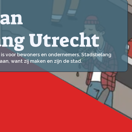
van
ang Utrecht
er is voor bewoners en ondernemers. Stadsbelang
aan, want zij maken en zijn de stad.