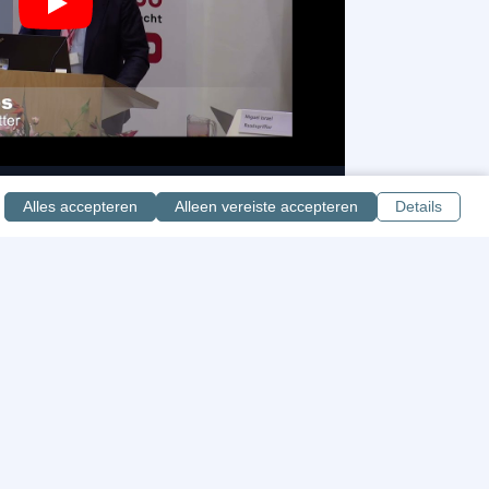
Play
Besluitvorming Na
Alles accepteren
Alleen vereiste accepteren
Details
bat