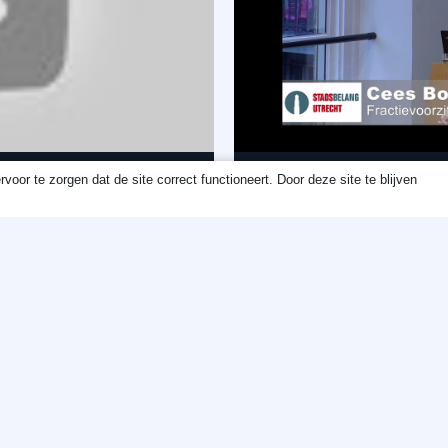
oor te zorgen dat de site correct functioneert. Door deze site te blijven
Afrondende 
Femicide De
Onze inbreng