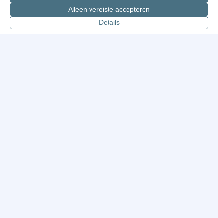
Alleen vereiste accepteren
Details
In Utrecht verdwijnt een betaalbare
woning vaak zonder dat er één
steen wordt verplaatst.