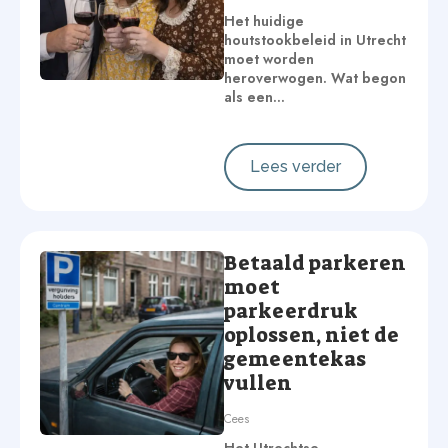
Het huidige
houtstookbeleid in Utrecht
moet worden
heroverwogen. Wat begon
als een…
Lees verder
Betaald parkeren
moet
parkeerdruk
oplossen, niet de
gemeentekas
vullen
Cees