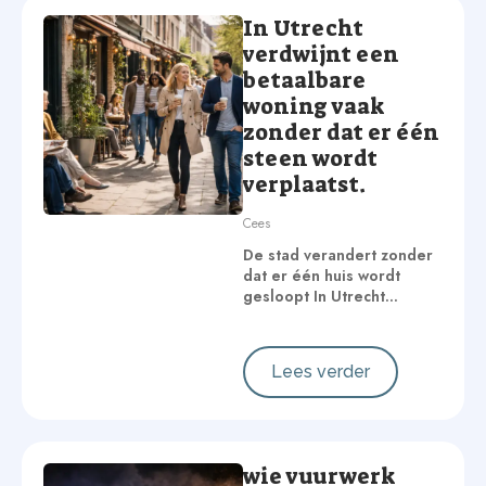
In Utrecht
verdwijnt een
betaalbare
woning vaak
zonder dat er één
steen wordt
verplaatst.
Cees
De stad verandert zonder
dat er één huis wordt
gesloopt In Utrecht…
Lees verder
wie vuurwerk