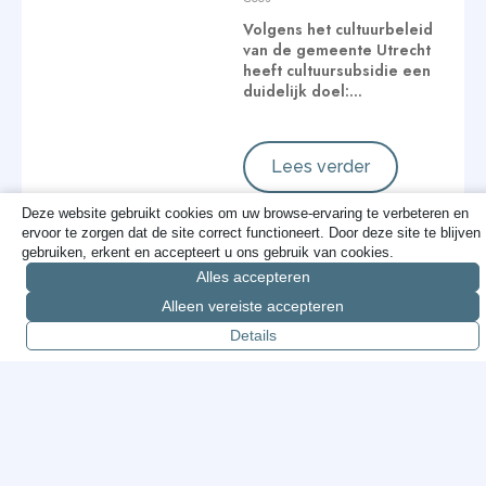
Volgens het cultuurbeleid
van de gemeente Utrecht
heeft cultuursubsidie een
duidelijk doel:…
Lees verder
Deze website gebruikt cookies om uw browse-ervaring te verbeteren en
ervoor te zorgen dat de site correct functioneert. Door deze site te blijven
gebruiken, erkent en accepteert u ons gebruik van cookies.
Cameratoezicht:
Alles accepteren
geen dogma,
Alleen vereiste accepteren
gewoon doen wat
Details
werkt
Cees
Over cameratoezicht
wordt vaak ingewikkeld
gedaan, zeker in de
gemeenteraad. Wat voor…