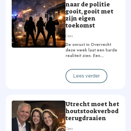
naar de politie
gooit, gooit met
zijn eigen
toekomst
Cees
De onrust in Overvecht
deze week laat een harde
realiteit zien. Een…
Lees verder
Utrecht moet het
houtstookverbod
terugdraaien
Cees