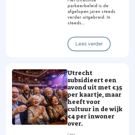
Het Utrechtse
parkeerbeleid is de
afgelopen jaren steeds
verder uitgebreid. In
steeds…
Lees verder
Utrecht
subsidieert een
avond uit met €35
per kaartje, maar
heeft voor
cultuur in de wijk
€4 per inwoner
over.
Cees