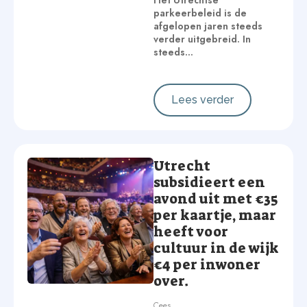
Het Utrechtse
parkeerbeleid is de
afgelopen jaren steeds
verder uitgebreid. In
steeds…
Lees verder
Utrecht
subsidieert een
avond uit met €35
per kaartje, maar
heeft voor
cultuur in de wijk
€4 per inwoner
over.
Cees