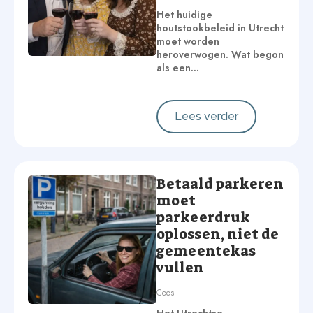
Het huidige
houtstookbeleid in Utrecht
moet worden
heroverwogen. Wat begon
als een…
Lees verder
Betaald parkeren
moet
parkeerdruk
oplossen, niet de
gemeentekas
vullen
Cees