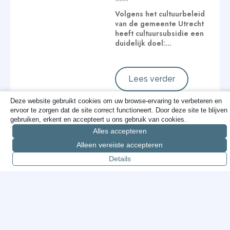
Volgens het cultuurbeleid
van de gemeente Utrecht
heeft cultuursubsidie een
duidelijk doel:…
Lees verder
Deze website gebruikt cookies om uw browse-ervaring te verbeteren en
ervoor te zorgen dat de site correct functioneert. Door deze site te blijven
gebruiken, erkent en accepteert u ons gebruik van cookies.
Cameratoezicht:
Alles accepteren
geen dogma,
Alleen vereiste accepteren
gewoon doen wat
Details
werkt
Cees
Over cameratoezicht
wordt vaak ingewikkeld
gedaan, zeker in de
gemeenteraad. Wat voor…