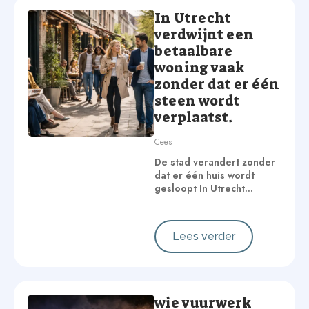
In Utrecht
verdwijnt een
betaalbare
woning vaak
zonder dat er één
steen wordt
verplaatst.
Cees
De stad verandert zonder
dat er één huis wordt
gesloopt In Utrecht…
Lees verder
wie vuurwerk