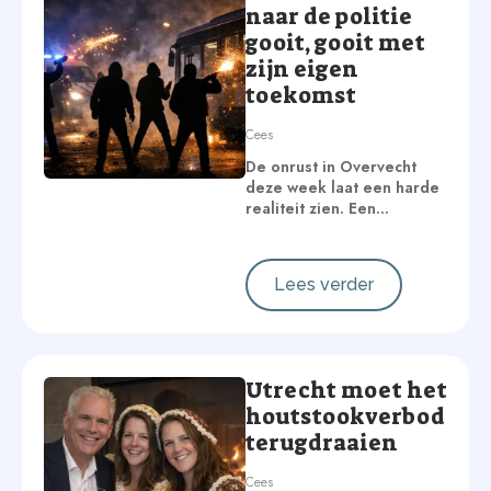
naar de politie
gooit, gooit met
zijn eigen
toekomst
Cees
De onrust in Overvecht
deze week laat een harde
realiteit zien. Een…
Lees verder
Utrecht moet het
houtstookverbod
terugdraaien
Cees