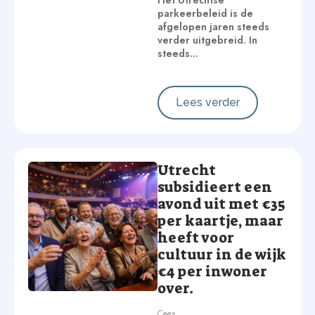
Het Utrechtse
parkeerbeleid is de
afgelopen jaren steeds
verder uitgebreid. In
steeds…
Lees verder
Utrecht
subsidieert een
avond uit met €35
per kaartje, maar
heeft voor
cultuur in de wijk
€4 per inwoner
over.
Cees