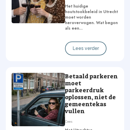
Het huidige
houtstookbeleid in Utrecht
moet worden
heroverwogen. Wat begon
als een…
Lees verder
Betaald parkeren
moet
parkeerdruk
oplossen, niet de
gemeentekas
vullen
Cees