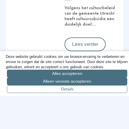
Volgens het cultuurbeleid
van de gemeente Utrecht
heeft cultuursubsidie een
duidelijk doel:…
Lees verder
Deze website gebruikt cookies om uw browse-ervaring te verbeteren en
ervoor te zorgen dat de site correct functioneert. Door deze site te blijven
gebruiken, erkent en accepteert u ons gebruik van cookies.
Cameratoezicht:
Alles accepteren
geen dogma,
Alleen vereiste accepteren
gewoon doen wat
Details
werkt
Cees
Over cameratoezicht
wordt vaak ingewikkeld
gedaan, zeker in de
gemeenteraad. Wat voor…