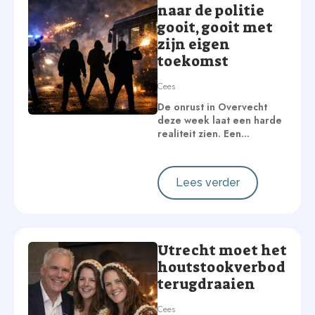
naar de politie
gooit, gooit met
zijn eigen
toekomst
Cees
De onrust in Overvecht
deze week laat een harde
realiteit zien. Een…
Lees verder
Utrecht moet het
houtstookverbod
terugdraaien
Cees