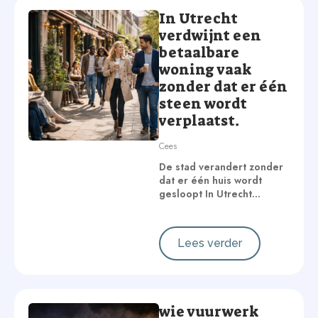
In Utrecht
verdwijnt een
betaalbare
woning vaak
zonder dat er één
steen wordt
verplaatst.
Cees
De stad verandert zonder
dat er één huis wordt
gesloopt In Utrecht…
Lees verder
wie vuurwerk