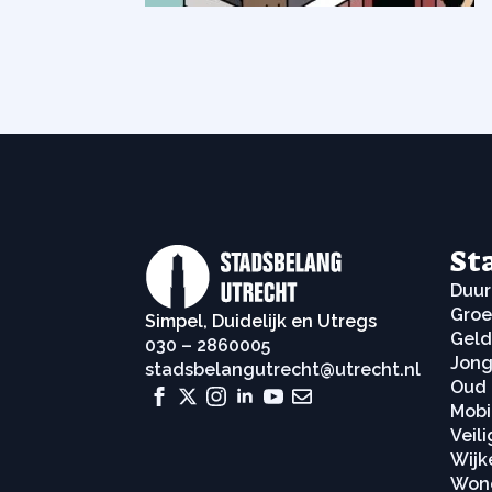
St
Duu
Groe
Simpel, Duidelijk en Utregs
Geld
030 – 2860005
Jon
stadsbelangutrecht@utrecht.nl
Oud
Mobil
Veil
Wijk
Won