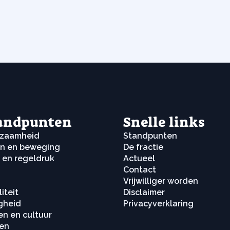
andpunten
Snelle links
rzaamheid
Standpunten
n en beweging
De fractie
 en regeldruk
Actueel
g
Contact
Vrijwilliger worden
iteit
Disclaimer
igheid
Privacyverklaring
en en cultuur
en