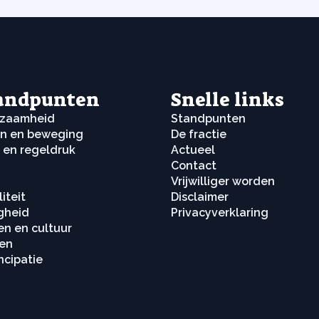
andpunten
Snelle links
rzaamheid
Standpunten
n en beweging
De fractie
 en regeldruk
Actueel
g
Contact
Vrijwilliger worden
iteit
Disclaimer
igheid
Privacyverklaring
en en cultuur
en
cipatie